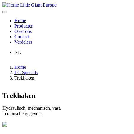
Overslaan
Little Giant Europe
en
Branding
naar
van
Home
de
Producten
Hoofdnavigatie
inhoud
de
Over ons
gaan
website
Contact
Verdelers
NL
Home
LG Specials
Trekhaken
Trekhaken
Hydraulisch, mechanisch, vast.
Technische gegevens