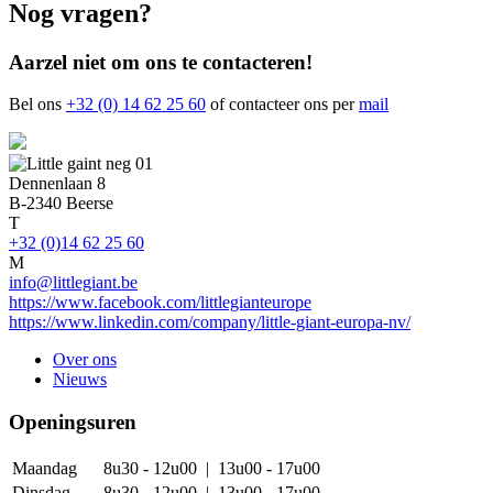
Nog vragen?
Aarzel niet om ons te contacteren!
Bel ons
+32 (0) 14 62 25 60
of contacteer ons per
mail
Dennenlaan 8
B-2340 Beerse
T
+32 (0)14 62 25 60
M
info@littlegiant.be
https://www.facebook.com/littlegianteurope
https://www.linkedin.com/company/little-giant-europa-nv/
Over ons
Nieuws
Footer
Openingsuren
Maandag
8u30 - 12u00 | 13u00 - 17u00
Dinsdag
8u30 - 12u00 | 13u00 - 17u00